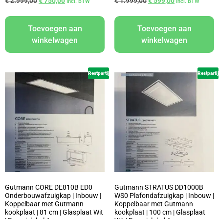
€
2.999,00
€
750,00
€
1.999,00
€
599,00
Incl. BTW
Incl. BTW
Toevoegen aan
Toevoegen aan
winkelwagen
winkelwagen
Restpartij
Restpartij
Gutmann CORE DE810B ED0
Gutmann STRATUS DD1000B
Onderbouwafzuigkap | Inbouw |
WS0 Plafondafzuigkap | Inbouw |
Koppelbaar met Gutmann
Koppelbaar met Gutmann
kookplaat | 81 cm | Glasplaat Wit
kookplaat | 100 cm | Glasplaat