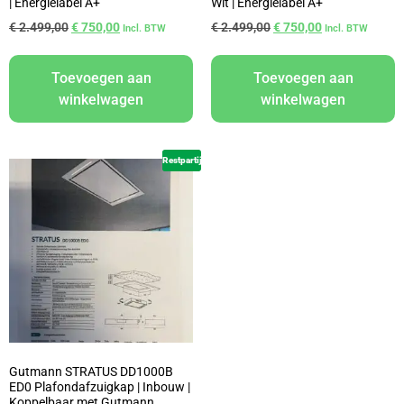
| Energielabel A+
Wit | Energielabel A+
€
2.499,00
€
750,00
€
2.499,00
€
750,00
Incl. BTW
Incl. BTW
Toevoegen aan
Toevoegen aan
winkelwagen
winkelwagen
Restpartij
Gutmann STRATUS DD1000B
ED0 Plafondafzuigkap | Inbouw |
Koppelbaar met Gutmann