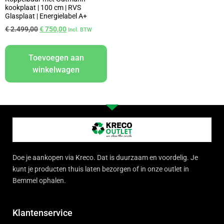
kookplaat | 100 cm | RVS
Glasplaat | Energielabel A+
€
2.499,00
€
750,00
Incl. BTW
Toevoegen aan
winkelwagen
Doe je aankopen via Kreco. Dat is duurzaam en voordelig. Je
kunt je producten thuis laten bezorgen of in onze outlet in
Bemmel ophalen.
Klantenservice