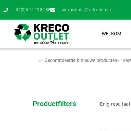
+31(0)6 12 19 82 38
administratie@vpfereturns.nl
WELKOM
✅ Gecontroleerde & nieuwe producten
✅ Verz
Productfilters
Enig resultaat