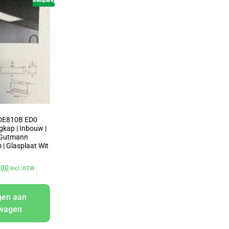
Restpartij
DE810B ED0
kap | Inbouw |
 Gutmann
 | Glasplaat Wit
,00
Incl. BTW
gen aan
lwagen