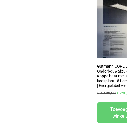
Gutmann CORE 
Onderbouwafzuig
Koppelbaar met
kookplaat | 81 cm
| Energielabel A+
€
2.499,00
€
750
Toevoe
winke