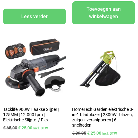
Toevoegen aan
Lees verder
winkelwagen
Tacklife 900W Haakse Slijper |
HomeTech Garden elektrische 3-
125MM | 12.000 tpm |
in-1 bladblazer | 2800W | blazen,
Elektrische Slijptol / Flex
zuigen, versnipperen | 6
snelheden
€
65,00
€
25,00
Incl. BTW
€
89,95
€
25,00
Incl. BTW