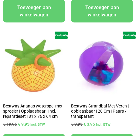
Toevoegen aan
Toevoegen aan
winkelwagen
winkelwagen
Restpartij
Restpartij
Bestway Ananas waterspel met
Bestway Strandbal Met Veren |
sproeier | Opblaasbaar | Incl.
opblaasbaar | 28 Cm | Paars /
reparatieset | 81 x 76 x 64 cm
transparant
€
19,95
€
9,95
€
9,95
€
3,95
Incl. BTW
Incl. BTW