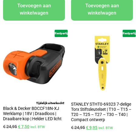
Toevoegen aan
Toevoegen aan
winkelwagen
winkelwagen
Restpartij
Restpartij
Tijdelijk uitverkocht!
STANLEY STHT0-69323 7-delige
Black & Decker BDCCF18N-XJ
Torx Stiftsleutelset | T10 – T15 –
Werklamp | 18V | Draadloos |
T20 – T25 – T27 – T30 – T40 |
Draaibare kop | Helder LED licht
Compact ontwerp
€
24,95
€
7,50
Incl. BTW
€
24,95
€
9,95
Incl. BTW