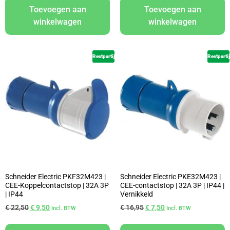
Toevoegen aan
Toevoegen aan
winkelwagen
winkelwagen
Restpartij
Restpartij
Schneider Electric PKF32M423 |
Schneider Electric PKE32M423 |
CEE-Koppelcontactstop | 32A 3P
CEE-contactstop | 32A 3P | IP44 |
| IP44
Vernikkeld
€
22,50
€
9,50
€
16,95
€
7,50
Incl. BTW
Incl. BTW