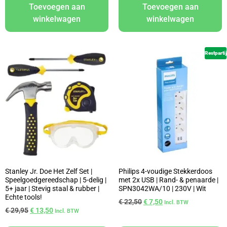
Toevoegen aan
Toevoegen aan
winkelwagen
winkelwagen
Restpartij
Stanley Jr. Doe Het Zelf Set |
Philips 4-voudige Stekkerdoos
Speelgoedgereedschap | 5-delig |
met 2x USB | Rand- & penaarde |
5+ jaar | Stevig staal & rubber |
SPN3042WA/10 | 230V | Wit
Echte tools!
€
22,50
€
7,50
Incl. BTW
€
29,95
€
13,50
Incl. BTW