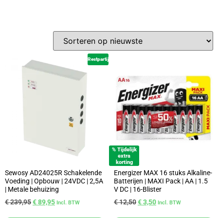
Restpartij
% Tijdelijk
extra
korting
Sewosy AD24025R Schakelende
Energizer MAX 16 stuks Alkaline-
Voeding | Opbouw | 24VDC | 2,5A
Batterijen | MAXI Pack | AA | 1.5
| Metale behuizing
V DC | 16-Blister
€
239,95
€
89,95
€
12,50
€
3,50
Incl. BTW
Incl. BTW