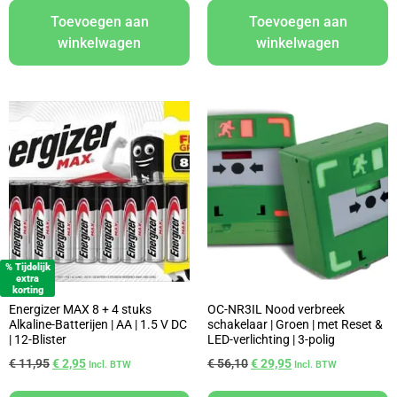
Toevoegen aan
Toevoegen aan
winkelwagen
winkelwagen
% Tijdelijk
extra
korting
Energizer MAX 8 + 4 stuks
OC-NR3IL Nood verbreek
Alkaline-Batterijen | AA | 1.5 V DC
schakelaar | Groen | met Reset &
| 12-Blister
LED-verlichting | 3-polig
€
11,95
€
2,95
€
56,10
€
29,95
Incl. BTW
Incl. BTW