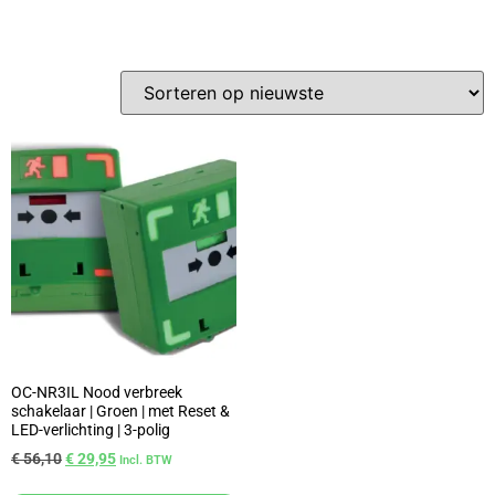
OC-NR3IL Nood verbreek
schakelaar | Groen | met Reset &
LED-verlichting | 3-polig
€
56,10
€
29,95
Incl. BTW