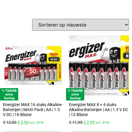
% Tijdelijk
% Tijdelijk
extra
extra
korting
korting
Energizer MAX 16 stuks Alkaline-
Energizer MAX 8 + 4 stuks
Batterijen | MAXI Pack | AA | 1.5
Alkaline-Batterijen | AA | 1.5 V DC
V DC | 16-Blister
| 12-Blister
€
12,50
€
3,50
€
11,95
€
2,95
Incl. BTW
Incl. BTW