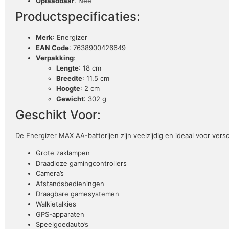
Oplaadbaar
: Nee
Productspecificaties:
Merk
: Energizer
EAN Code
: 7638900426649
Verpakking
:
Lengte
: 18 cm
Breedte
: 11.5 cm
Hoogte
: 2 cm
Gewicht
: 302 g
Geschikt Voor:
De Energizer MAX AA-batterijen zijn veelzijdig en ideaal voor vers
Grote zaklampen
Draadloze gamingcontrollers
Camera’s
Afstandsbedieningen
Draagbare gamesystemen
Walkietalkies
GPS-apparaten
Speelgoedauto’s