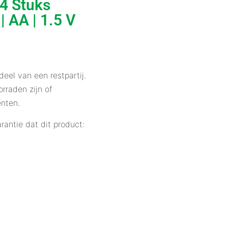
4 Stuks
| AA | 1.5 V
deel van een restpartij.
rraden zijn of
enten.
rantie dat dit product: