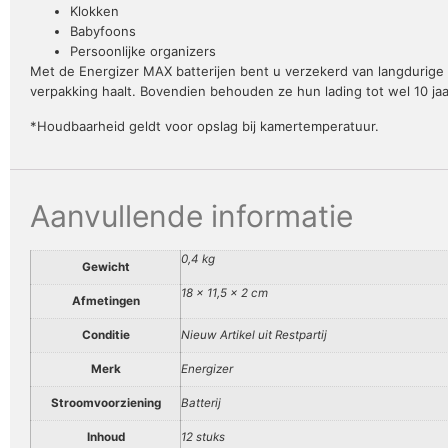
Klokken
Babyfoons
Persoonlijke organizers
Met de Energizer MAX batterijen bent u verzekerd van langdurige e
verpakking haalt. Bovendien behouden ze hun lading tot wel 10 jaar
*Houdbaarheid geldt voor opslag bij kamertemperatuur.
Aanvullende informatie
0,4 kg
Gewicht
18 × 11,5 × 2 cm
Afmetingen
Conditie
Nieuw Artikel uit Restpartij
Merk
Energizer
Stroomvoorziening
Batterij
Inhoud
12 stuks