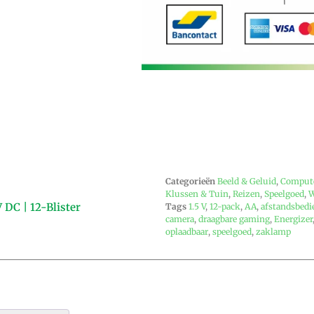
Categorieën
Beeld & Geluid
,
Compute
Klussen & Tuin
,
Reizen
,
Speelgoed
,
W
 DC | 12-Blister
Tags
1.5 V
,
12-pack
,
AA
,
afstandsbedi
camera
,
draagbare gaming
,
Energizer
oplaadbaar
,
speelgoed
,
zaklamp