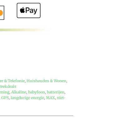
r & Telefonie
,
Huishouden & Wonen
,
eekdeals
ening
,
Alkaline
,
babyfoon
,
batterijen
,
,
GPS
,
langdurige energie
,
MAX
,
niet-