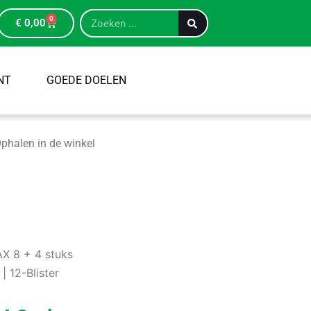
0
€
0,00
NT
GOEDE DOELEN
phalen in de winkel
X 8 + 4 stuks
| 12-Blister