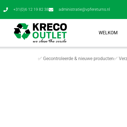
+31(0)6 12 19 82 38
administratie@vpfereturns.nl
WELKOM
✅ Gecontroleerde & nieuwe producten
✅ Verz