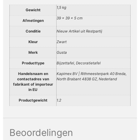
1,5 kg
Gewicht
39 × 39 × 5 cm
Afmetingen
Conditie
Nieuw Artikel uit Restpartij
Kleur
Zwart
Merk
Gusta
Producttype
Bijzettafel, Decoratietafel
Handelsnaam en
Kapimex BV | Rithmeesterpark 40 Breda,
contactadres van
North Brabant 4838 GZ, Nederland
fabrikant of importeur
in EU
Productgewicht
1.2
Beoordelingen