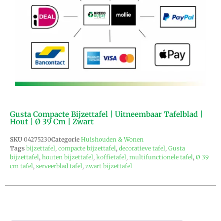
Gusta Compacte Bijzettafel | Uitneembaar Tafelblad |
Hout | Ø 39 Cm | Zwart
SKU
04275230
Categorie
Huishouden & Wonen
Tags
bijzettafel
,
compacte bijzettafel
,
decoratieve tafel
,
Gusta
bijzettafel
,
houten bijzettafel
,
koffietafel
,
multifunctionele tafel
,
Ø 39
cm tafel
,
serveerblad tafel
,
zwart bijzettafel