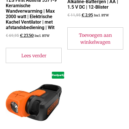
TZS First Austria 5571-9
Alkaline-Batterijen | AA |
Keramische
1.5 V DC | 12-Blister
Wandverwarming | Max
€
11,95
€
2,95
Incl. BTW
2000 watt | Elektrische
Kachel Ventilator | met
afstandsbediening | Wit
Toevoegen aan
€
69,95
€
27,50
Incl. BTW
winkelwagen
Lees verder
Restpartij