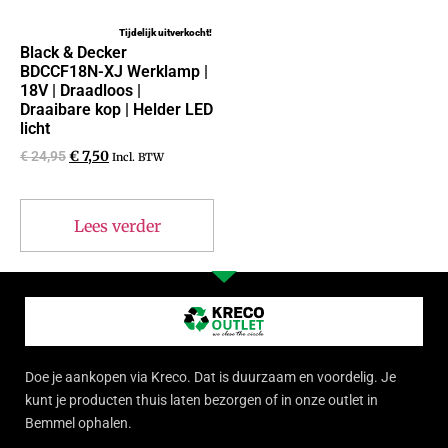
Tijdelijk uitverkocht!
Black & Decker
BDCCF18N-XJ Werklamp |
18V | Draadloos |
Draaibare kop | Helder LED
licht
€
24,95
€
7,50
Incl. BTW
Lees verder
Doe je aankopen via Kreco. Dat is duurzaam en voordelig. Je
kunt je producten thuis laten bezorgen of in onze outlet in
Bemmel ophalen.