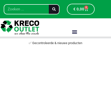
0
€
0,00
✅ Gecontroleerde & nieuwe producten
Restpar