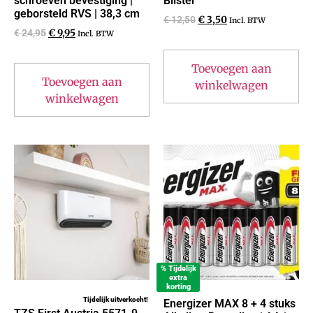
schroeven bevestiging |
Blister
geborsteld RVS | 38,3 cm
€
12,50
€
3,50
Incl. BTW
€
24,95
€
9,95
Incl. BTW
Toevoegen aan
Toevoegen aan
winkelwagen
winkelwagen
% Tijdelijk
extra
korting
Tijdelijk uitverkocht!
Energizer MAX 8 + 4 stuks