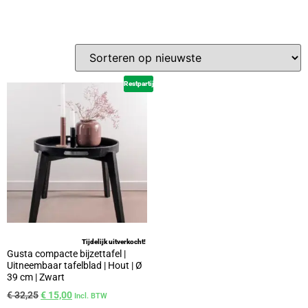
Restpartij
Tijdelijk uitverkocht!
Gusta compacte bijzettafel |
Uitneembaar tafelblad | Hout | Ø
39 cm | Zwart
€
32,25
€
15,00
Incl. BTW