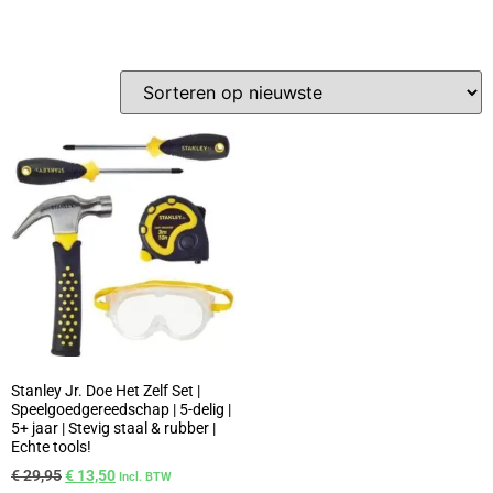
Stanley Jr. Doe Het Zelf Set |
Speelgoedgereedschap | 5-delig |
5+ jaar | Stevig staal & rubber |
Echte tools!
€
29,95
€
13,50
Incl. BTW