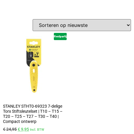
Restpartij
STANLEY STHT0-69323 7-delige
Torx Stiftsleutelset | T10 – T15 –
T20 – T25 – T27 – T30 – T40 |
Compact ontwerp
€
24,95
€
9,95
Incl. BTW