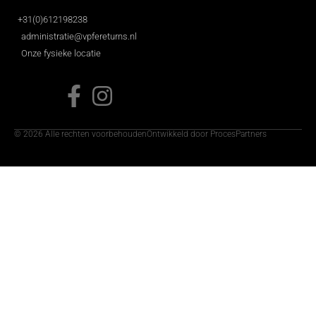
+31(0)612198238
administratie@vpfereturns.nl
Onze fysieke locatie
© 2026 Alle rechten voorbehouden
Ontwikkeld door ProcesPartners