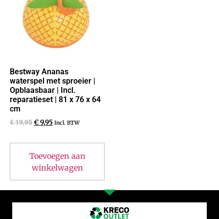
Bestway Ananas
waterspel met sproeier |
Opblaasbaar | Incl.
reparatieset | 81 x 76 x 64
cm
€
19,95
€
9,95
Incl. BTW
Toevoegen aan
winkelwagen