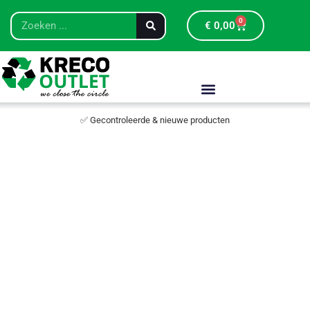
0
€
0,00
✅ Gecontroleerde & nieuwe producten
Restpar