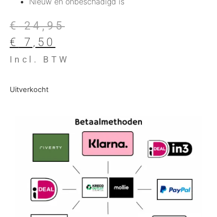
Nieuw en onbeschadigd is
€
24,95
€
7,50
Incl. BTW
Uitverkocht