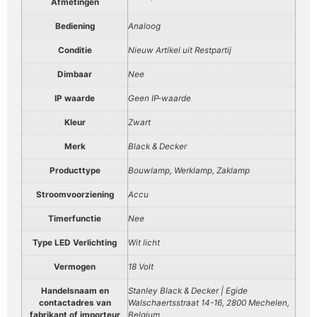
Afmetingen
Bediening
Analoog
Conditie
Nieuw Artikel uit Restpartij
Dimbaar
Nee
IP waarde
Geen IP-waarde
Kleur
Zwart
Merk
Black & Decker
Producttype
Bouwlamp, Werklamp, Zaklamp
Stroomvoorziening
Accu
Timerfunctie
Nee
Type LED Verlichting
Wit licht
Vermogen
18 Volt
Handelsnaam en
Stanley Black & Decker | Egide
contactadres van
Walschaertsstraat 14-16, 2800 Mechelen,
fabrikant of importeur
Belgium