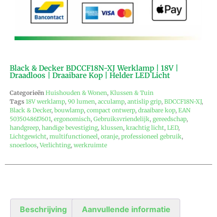
Black & Decker BDCCF18N-XJ Werklamp | 18V |
Draadloos | Draaibare Kop | Helder LED Licht
Categorieën
Huishouden & Wonen
,
Klussen & Tuin
Tags
18V werklamp
,
90 lumen
,
acculamp
,
antislip grip
,
BDCCF18N-XJ
,
Black & Decker
,
bouwlamp
,
compact ontwerp
,
draaibare kop
,
EAN
5035048617601
,
ergonomisch
,
Gebruiksvriendelijk
,
gereedschap
,
handgreep
,
handige bevestiging
,
klussen
,
krachtig licht
,
LED
,
Lichtgewicht
,
multifunctioneel
,
oranje
,
professioneel gebruik
,
snoerloos
,
Verlichting
,
werkruimte
Beschrijving
Aanvullende informatie