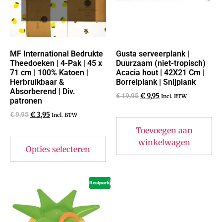
MF International Bedrukte
Gusta serveerplank |
Theedoeken | 4-Pak | 45 x
Duurzaam (niet-tropisch)
71 cm | 100% Katoen |
Acacia hout | 42X21 Cm |
Herbruikbaar &
Borrelplank | Snijplank
Absorberend | Div.
€
19,95
€
9,95
Incl. BTW
patronen
€
9,95
€
3,95
Incl. BTW
Toevoegen aan
winkelwagen
Opties selecteren
Restpartij