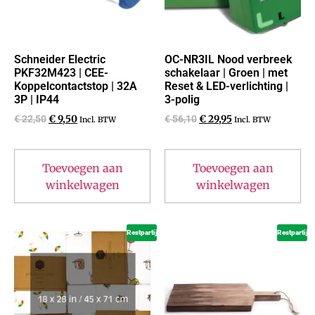
Schneider Electric
OC-NR3IL Nood verbreek
PKF32M423 | CEE-
schakelaar | Groen | met
Koppelcontactstop | 32A
Reset & LED-verlichting |
3P | IP44
3-polig
€
22,50
€
9,50
€
56,10
€
29,95
Incl. BTW
Incl. BTW
Toevoegen aan
Toevoegen aan
winkelwagen
winkelwagen
Restpartij
Restpartij