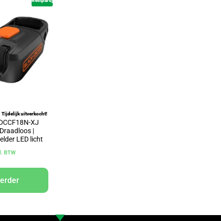
Restpartij
Tijdelijk uitverkocht!
 BDCCF18N-XJ
 Draadloos |
elder LED licht
cl. BTW
verder