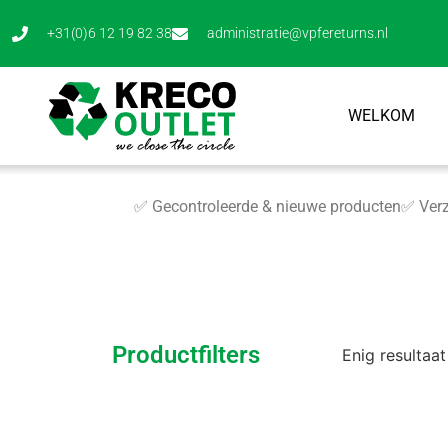
+31(0)6 12 19 82 38
administratie@vpfereturns.nl
WELKOM
✅ Gecontroleerde & nieuwe producten
✅ Verz
Productfilters
Enig resultaat