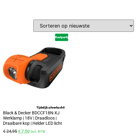
Restpartij
Tijdelijk uitverkocht!
Black & Decker BDCCF18N-XJ
Werklamp | 18V | Draadloos |
Draaibare kop | Helder LED licht
€
24,95
€
7,50
Incl. BTW