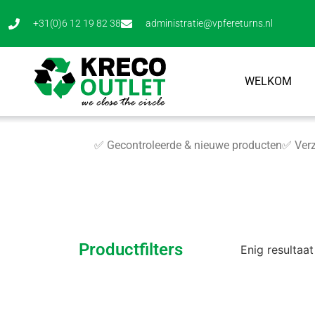
+31(0)6 12 19 82 38
administratie@vpfereturns.nl
WELKOM
✅ Gecontroleerde & nieuwe producten
✅ Verz
Productfilters
Enig resultaat