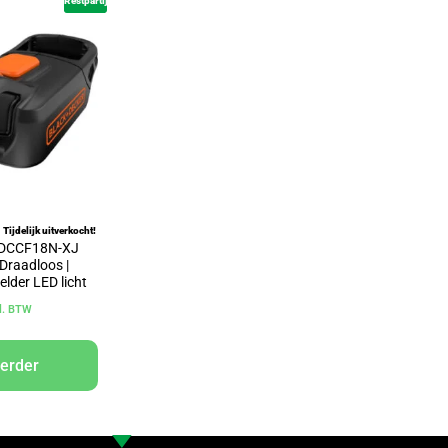
Restpartij
Tijdelijk uitverkocht!
 BDCCF18N-XJ
 Draadloos |
elder LED licht
cl. BTW
verder