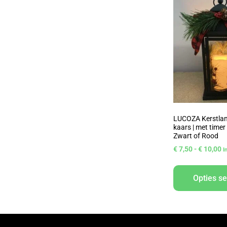
LUCOZA Kerstlan
kaars | met timer
Zwart of Rood
€
7,50
-
€
10,00
I
Opties se