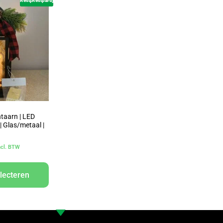
Restpartij
Restpartij
taarn | LED
 | Glas/metaal |
ncl. BTW
lecteren