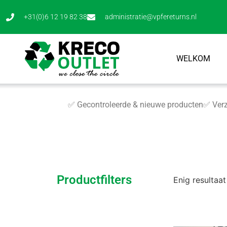
+31(0)6 12 19 82 38
administratie@vpfereturns.nl
WELKOM
✅ Gecontroleerde & nieuwe producten
✅ Verz
Productfilters
Enig resultaat