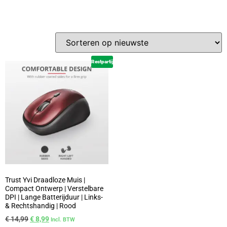
Restpartij
Trust Yvi Draadloze Muis |
Compact Ontwerp | Verstelbare
DPI | Lange Batterijduur | Links-
& Rechtshandig | Rood
€
14,99
€
8,99
Incl. BTW