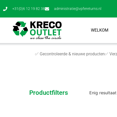
+31(0)6 12 19 82 38
administratie@vpfereturns.nl
WELKOM
✅ Gecontroleerde & nieuwe producten
✅ Verz
Productfilters
Enig resultaat