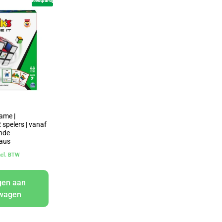
Restpartij
Game |
 spelers | vanaf
ende
eaus
ncl. BTW
gen aan
lwagen