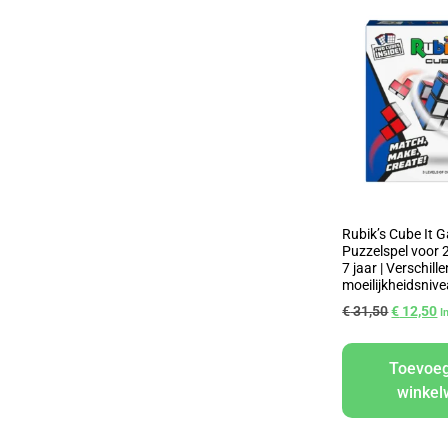
Rubik’s Cube It 
Puzzelspel voor 2
7 jaar | Verschill
moeilijkheidsniv
€
31,50
€
12,50
I
Toevoe
winke