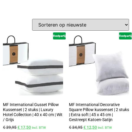
Restpartij
Restpartij
MF International Gusset Pillow
MF International Decorative
Kussenset | 2 stuks | Luxury
Square Pillow kussenset | 2 stuks
Hotel Collection | 40 x 40 cm | Wit
| Extra soft | 45 x 45 cm |
/ Grijs
Gestreept Katoen-Satijn
€
39,95
€
17,50
€
34,95
€
12,50
Incl. BTW
Incl. BTW