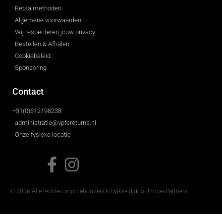
Betaalmethoden
Algemene voorwaarden
Wij respecteren jouw privacy
Bestellen & Afhalen
Cookiebeleid
Sponsoring
Contact
+31(0)612198238
administratie@vpfereturns.nl
Onze fysieke locatie
© 2026 Alle rechten voorbehouden
Ontwikkeld door ProcesPartners