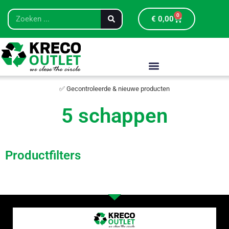
0
€
0,00
✅ Gecontroleerde & nieuwe producten
5 schappen
Productfilters