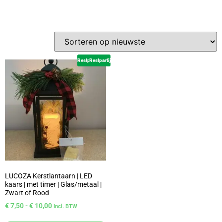
Restpartij
Restpartij
LUCOZA Kerstlantaarn | LED
kaars | met timer | Glas/metaal |
Zwart of Rood
€
7,50
-
€
10,00
Incl. BTW