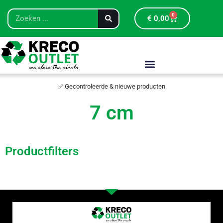
0
€
0,00
✅ Gecontroleerde & nieuwe producten
7 cm
Productfilters