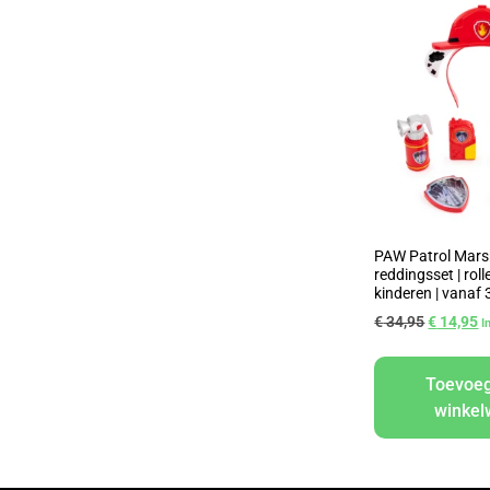
PAW Patrol Marsh
reddingsset | rol
kinderen | vanaf 
€
34,95
€
14,95
I
Toevoe
winke