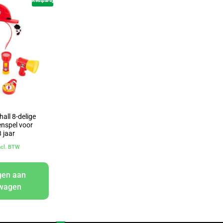
Restpartij
all 8-delige
lenspel voor
3 jaar
ncl. BTW
gen aan
lwagen