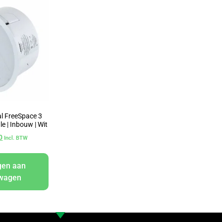
l FreeSpace 3
e | Inbouw | Wit
0
Incl. BTW
gen aan
lwagen