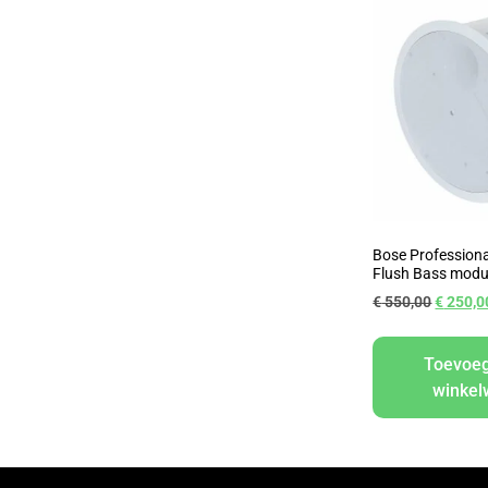
Bose Professiona
Flush Bass modul
€
550,00
€
250,0
Toevoe
winke