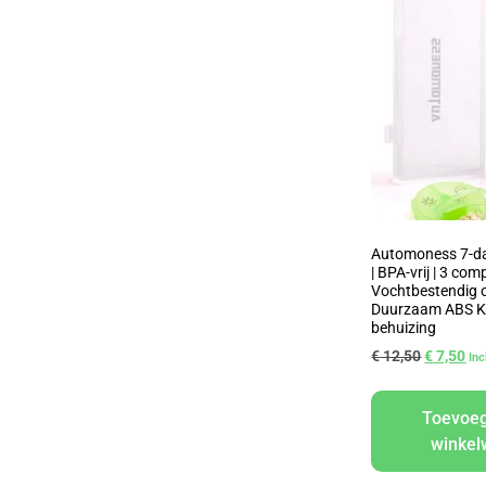
Automoness 7-da
| BPA-vrij | 3 co
Vochtbestendig 
Duurzaam ABS K
behuizing
€
12,50
€
7,50
In
Toevoe
winke