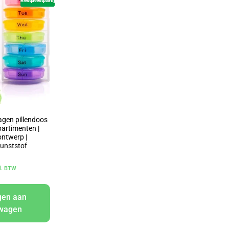
Restpartij
Restpartij
gen pillendoos
mpartimenten |
ontwerp |
unststof
cl. BTW
gen aan
lwagen