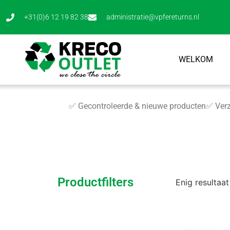
+31(0)6 12 19 82 38
administratie@vpfereturns.nl
WELKOM
✅ Gecontroleerde & nieuwe producten
✅ Verz
Productfilters
Enig resultaat