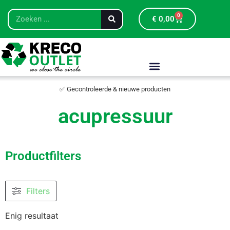
0
€
0,00
✅ Gecontroleerde & nieuwe producten
acupressuur
Productfilters
Filters
Enig resultaat