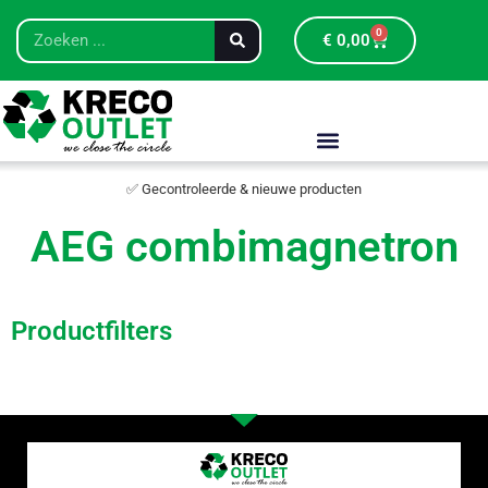
0
€
0,00
✅ Gecontroleerde & nieuwe producten
AEG combimagnetron
Productfilters