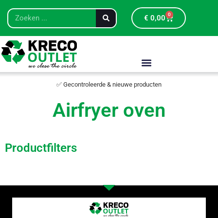
0
€
0,00
✅ Gecontroleerde & nieuwe producten
Airfryer oven
Productfilters