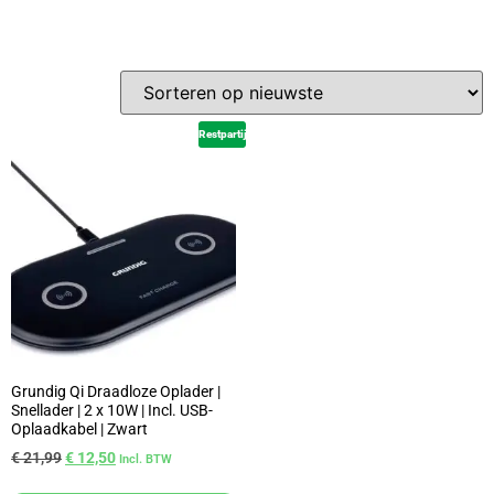
Restpartij
Grundig Qi Draadloze Oplader |
Snellader | 2 x 10W | Incl. USB-
Oplaadkabel | Zwart
€
21,99
€
12,50
Incl. BTW