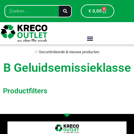
0
€
0,00
✅ Gecontroleerde & nieuwe producten
B Geluidsemissieklasse
Productfilters