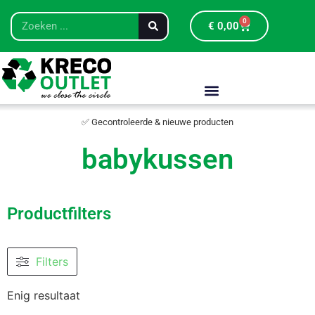
0
€
0,00
✅ Gecontroleerde & nieuwe producten
babykussen
Productfilters
Filters
Enig resultaat