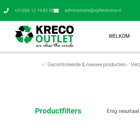
+31(0)6 12 19 82 38
administratie@vpfereturns.nl
WELKOM
✅ Gecontroleerde & nieuwe producten
✅ Verz
Productfilters
Enig resultaat