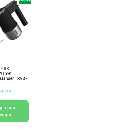
Restpartij
4 BX
W | met
 standen | RVS /
ncl. BTW
gen aan
lwagen