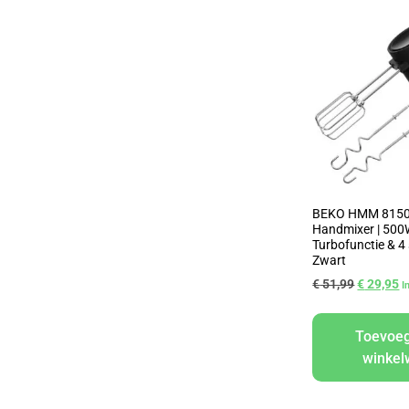
BEKO HMM 8150
Handmixer | 500
Turbofunctie & 4
Zwart
€
51,99
€
29,95
I
Toevoe
winke