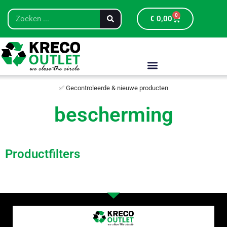
0
€
0,00
✅ Gecontroleerde & nieuwe producten
bescherming
Productfilters