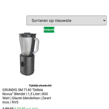
Restpartij
Tijdelijk uitverkocht!
GRUNDIG SM 7140 “Delisia
Novus” Blender | 1,5 Liter | 800
Watt | Glazen blenderkan | Zwart
Inox / RVS
€
89,95
€
54,95
Incl. BTW