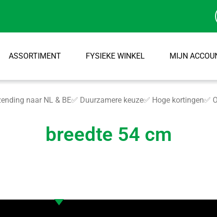
ASSORTIMENT
FYSIEKE WINKEL
MIJN ACCOU
ending naar NL & BE
✅ Duurzamere keuze
✅ Hoge kortingen
✅ O
breedte 54 cm