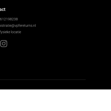
act
)612198238
istratie@vpfereturns.nl
fysieke locatie