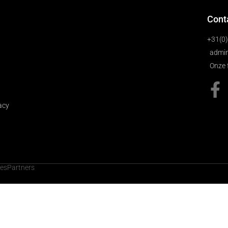
Cont
+31(0
admin
Onze 
acy
cesPartners