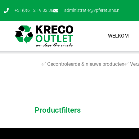
+31(0)6 12 19 82 38
administratie@vpfereturns.nl
WELKOM
✅ Gecontroleerde & nieuwe producten
✅ Verz
Productfilters