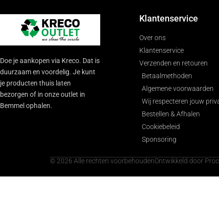
Klantenservice
Over ons
Klantenservice
Doe je aankopen via Kreco. Dat is
Verzenden en retouren
duurzaam en voordelig. Je kunt
Betaalmethoden
je producten thuis laten
Algemene voorwaarden
bezorgen of in onze outlet in
Wij respecteren jouw priv
Bemmel ophalen.
Bestellen & Afhalen
Cookiebeleid
Sponsoring
© 2026 Alle rechten voorbehouden
Ontwikkeld door Pro