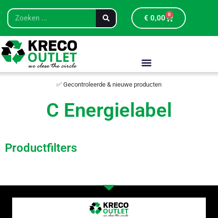
0
€
0,00
✅ Gecontroleerde & nieuwe producten
C Energielabel
Productfilters