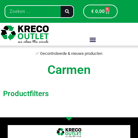
0
€
0,00
✅ Gecontroleerde & nieuwe producten
Carmen
Productfilters