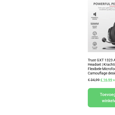
Trust GXT 1323 
Headset | Krachti
Flexibele Microfo
Camouflage desi
€
34,99
€
16,99
I
Toevoe
winke