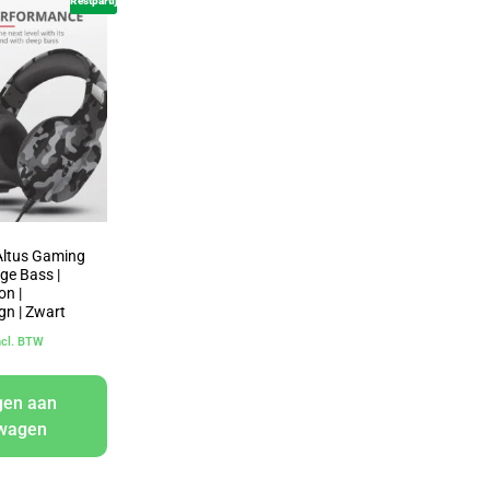
Restpartij
Altus Gaming
ge Bass |
on |
gn | Zwart
ncl. BTW
gen aan
lwagen