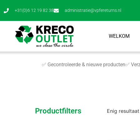
+31(0)6 12 19 82 38
administratie@vpfereturns.nl
WELKOM
✅ Gecontroleerde & nieuwe producten
✅ Verz
Productfilters
Enig resultaat