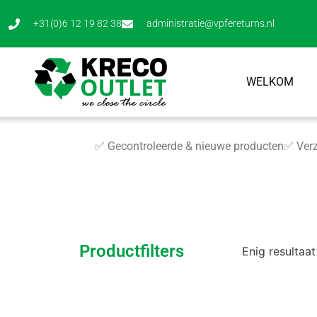
+31(0)6 12 19 82 38
administratie@vpfereturns.nl
WELKOM
✅ Gecontroleerde & nieuwe producten
✅ Verz
Productfilters
Enig resultaat