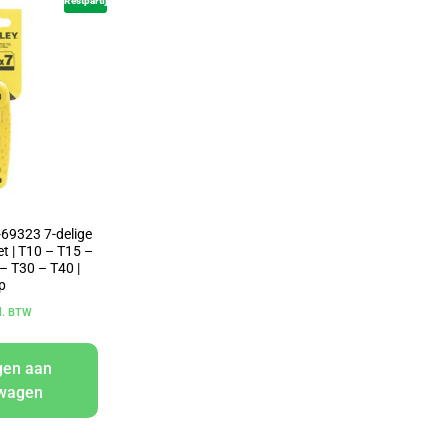
Restpartij
69323 7-delige
et | T10 – T15 –
– T30 – T40 |
p
cl. BTW
gen aan
lwagen