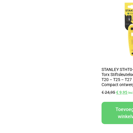
STANLEY STHT0-
Torx Stiftsleutels
T20 – T25 – T27 
Compact ontwer
€
24,95
€
9,95
In
Toevoe
winke