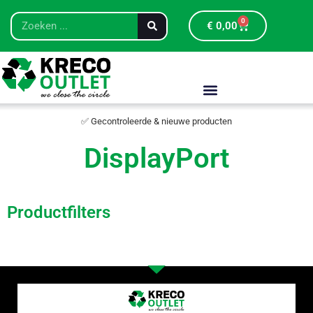
0
€
0,00
✅ Gecontroleerde & nieuwe producten
DisplayPort
Productfilters