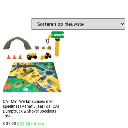
Restpartij
CAT Mini Werkmachines met
speelmat | Vanaf 3 jaar | oa. CAT
Dumptruck & Shovel Speelset |
1:64
€
37,60
€
19,95
Incl. BTW