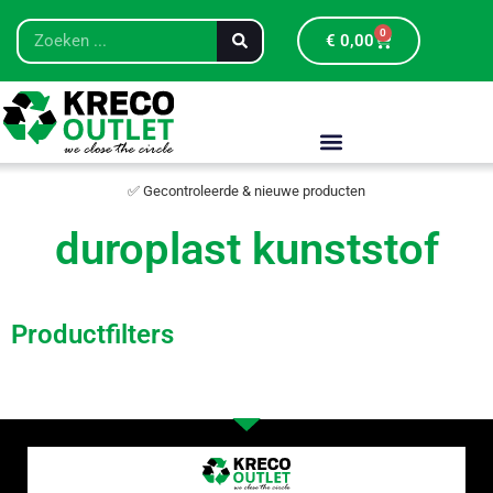
0
€
0,00
✅ Gecontroleerde & nieuwe producten
duroplast kunststof
Productfilters