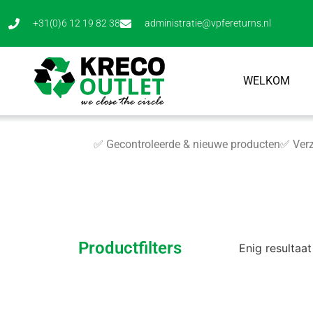
+31(0)6 12 19 82 38
administratie@vpfereturns.nl
WELKOM
✅ Gecontroleerde & nieuwe producten
✅ Verz
Productfilters
Enig resultaat