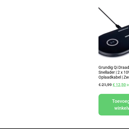
Grundig Qi Draad
Snellader | 2 x 10
Oplaadkabel | Zw
€
21,99
€
12,50
I
Toevoe
winke