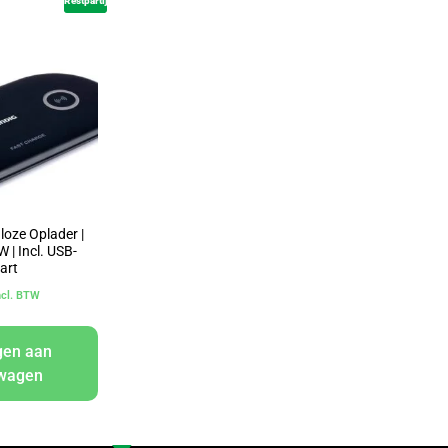
Restpartij
loze Oplader |
W | Incl. USB-
art
ncl. BTW
gen aan
lwagen