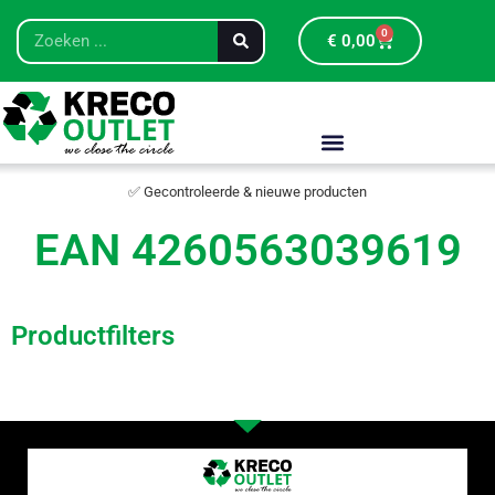
0
€
0,00
✅ Gecontroleerde & nieuwe producten
EAN 4260563039619
Productfilters