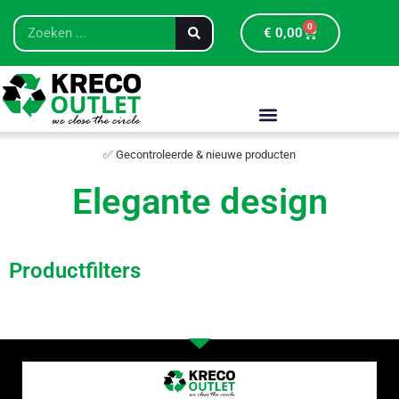
0
€
0,00
✅ Gecontroleerde & nieuwe producten
Elegante design
Productfilters