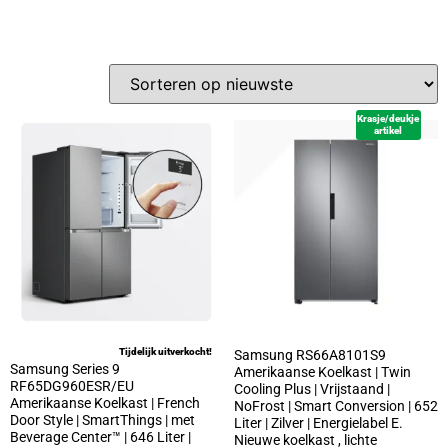
Krasje/deukje
artikel
Tijdelijk uitverkocht!
Samsung RS66A8101S9
Samsung Series 9
Amerikaanse Koelkast | Twin
RF65DG960ESR/EU
Cooling Plus | Vrijstaand |
Amerikaanse Koelkast | French
NoFrost | Smart Conversion | 652
Door Style | SmartThings | met
Liter | Zilver | Energielabel E.
Beverage Center™ | 646 Liter |
Nieuwe koelkast , lichte