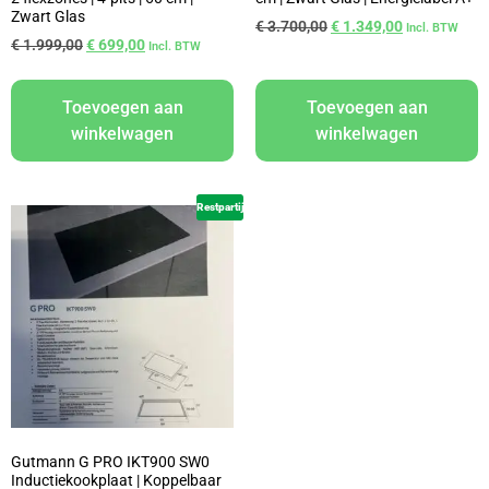
Zwart Glas
€
3.700,00
€
1.349,00
Incl. BTW
€
1.999,00
€
699,00
Incl. BTW
Toevoegen aan
Toevoegen aan
winkelwagen
winkelwagen
Restpartij
Gutmann G PRO IKT900 SW0
Inductiekookplaat | Koppelbaar