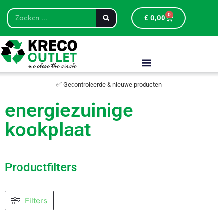
0
€
0,00
✅ Gecontroleerde & nieuwe producten
energiezuinige
kookplaat
Productfilters
Filters