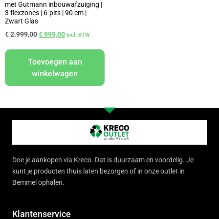
met Gutmann inbouwafzuiging |
3 flexzones | 6-pits | 90 cm |
Zwart Glas
€
2.999,00
€
999,00
Incl. BTW
Toevoegen aan
winkelwagen
Doe je aankopen via Kreco. Dat is duurzaam en voordelig. Je
kunt je producten thuis laten bezorgen of in onze outlet in
Bemmel ophalen.
Klantenservice