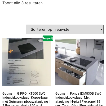
Toont alle 3 resultaten
Restpartij
Gutmann G PRO IKT600 SW0
Gutmann Fonda IDM830B SW0
Inductiekookplaat | Koppelbaar
Inductiekookplaat | Met
met Gutmann inbouwafzuiging |
afzuiging | 4-pits | Flexzone | 83
2 flexzones | 4-pits | 60 cm |
cm | Zwart Glas | Energielabel A+