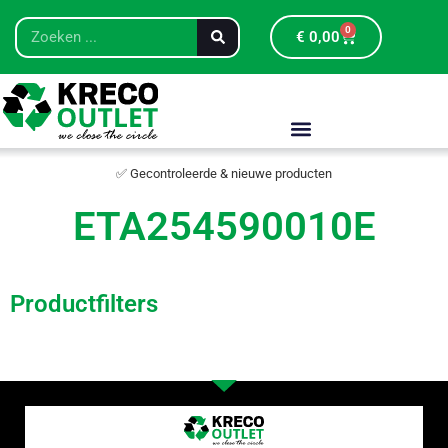
0
€
0,00
✅ Gecontroleerde & nieuwe producten
ETA254590010E
Productfilters