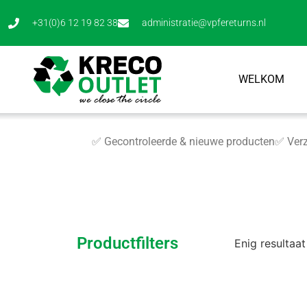
+31(0)6 12 19 82 38
administratie@vpfereturns.nl
WELKOM
✅ Gecontroleerde & nieuwe producten
✅ Verz
Productfilters
Enig resultaat