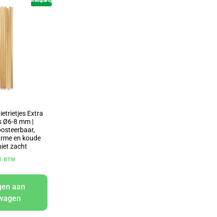
Restpartij
etrietjes Extra
s Ø6-8 mm |
osteerbaar,
arme en koude
niet zacht
cl. BTW
gen aan
lwagen