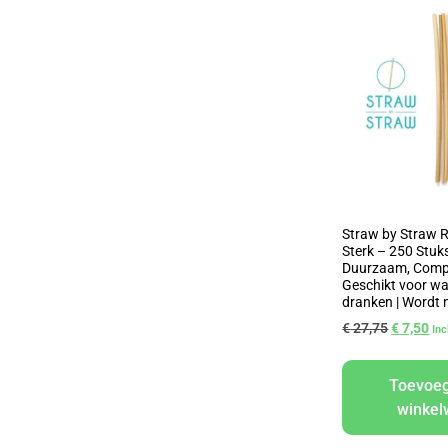
Straw by Straw Ri
Sterk – 250 Stuk
Duurzaam, Comp
Geschikt voor w
dranken | Wordt 
€
27,75
€
7,50
In
Toevoe
winke