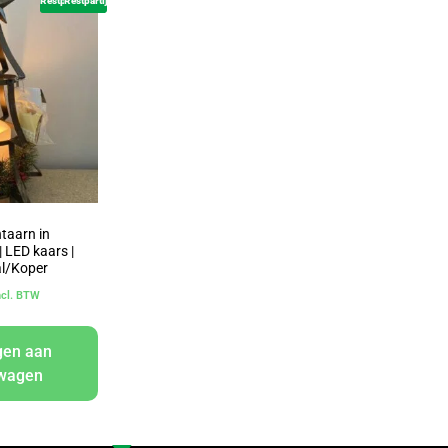
Restpartij
Restpartij
taarn in
 LED kaars |
al/Koper
ncl. BTW
gen aan
lwagen