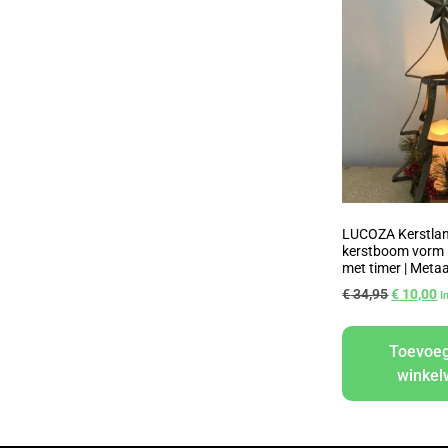
LUCOZA Kerstlan
kerstboom vorm |
met timer | Meta
€
34,95
€
10,00
I
Toevoe
winke