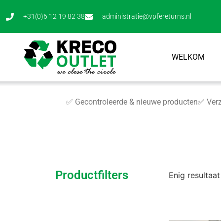
+31(0)6 12 19 82 38
administratie@vpfereturns.nl
WELKOM
✅ Gecontroleerde & nieuwe producten
✅ Verz
Productfilters
Enig resultaat