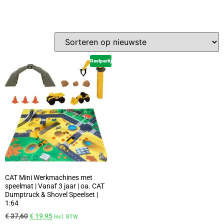
Restpartij
CAT Mini Werkmachines met
speelmat | Vanaf 3 jaar | oa. CAT
Dumptruck & Shovel Speelset |
1:64
€
37,60
€
19,95
Incl. BTW